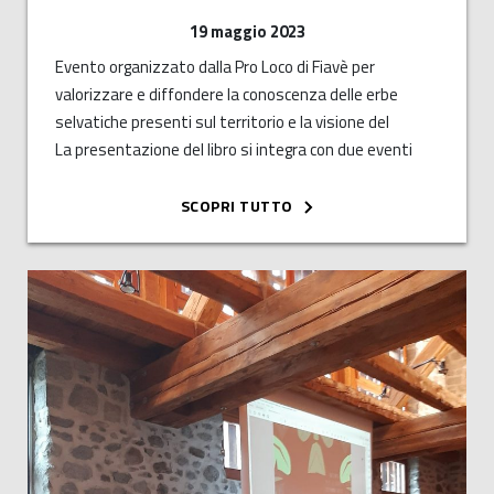
19 maggio 2023
Evento organizzato dalla Pro Loco di Fiavè per
valorizzare e diffondere la conoscenza delle erbe
selvatiche presenti sul territorio e la visione del
mondo ad esse legata, che corre il rischio di
La presentazione del libro si integra con due eventi
scomparire.
pratici, un laboratorio di ascolto attivo con l’artista ed
educatrice Sara Maino e una escursione sul campo di
SCOPRI TUTTO
riconoscimento e raccolta di erbe spontanee con
Stefano Delugan.