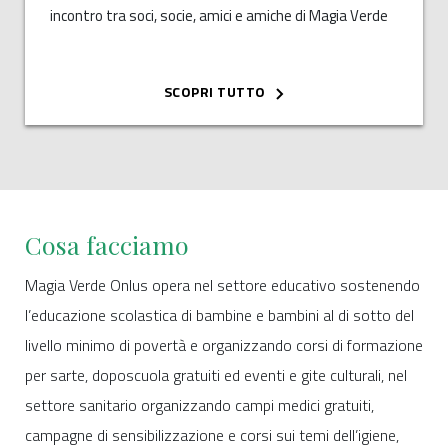
incontro tra soci, socie, amici e amiche di Magia Verde
Onlus presso la Sala Bertelli di Caderzone Terme,
messa gentilmente a disposizione da parte del
Comune. Sono state presentate le attività svolte in
SCOPRI TUTTO
vent’anni in India, in Guatemala e in Italia, arricchite
dalla toccante conferenza teatralizzata di Elisabetta
Mari. Ringraziamo tutti i partecipanti, volontari e
volontarie e in particolare Isabella e Stefano per aver
curato gli aspetti logistici e per lo squisito buffet in cui
Cosa facciamo
abbiamo potuto gustare originali preparazioni a base
di erbe selvatiche.
Magia Verde Onlus opera nel settore educativo sostenendo
l’educazione scolastica di bambine e bambini al di sotto del
livello minimo di povertà e organizzando corsi di formazione
per sarte, doposcuola gratuiti ed eventi e gite culturali, nel
settore sanitario organizzando campi medici gratuiti,
campagne di sensibilizzazione e corsi sui temi dell’igiene,